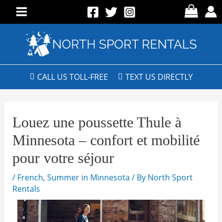
CALL US TOLL-FREE
TEXT US DIRECTLY
Louez une poussette Thule à
Minnesota – confort et mobilité
pour votre séjour
/
French
,
Summer in Minnesota
/ By
North Sport
Rentals