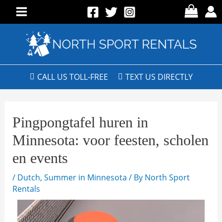
CALL US TOLL-FREE
TEXT US DIRECTLY
Pingpongtafel huren in
Minnesota: voor feesten, scholen
en events
/
Dutch
,
Summer in Minnesota
/ By
North Sport
Rentals