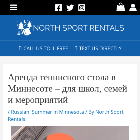
CALL US TOLL-FREE
TEXT US DIRECTLY
Аренда теннисного стола в
Миннесоте – для школ, семей
и мероприятий
/
Russian
,
Summer in Minnesota
/ By
North Sport
Rentals