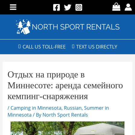
CALL US TOLL-FREE
TEXT US DIRECTLY
Отдых на природе в
Миннесоте: аренда семейного
кемпинг-снаряжения
/
Camping in Minnesota
,
Russian
,
Summer in
Minnesota
/ By
North Sport Rentals