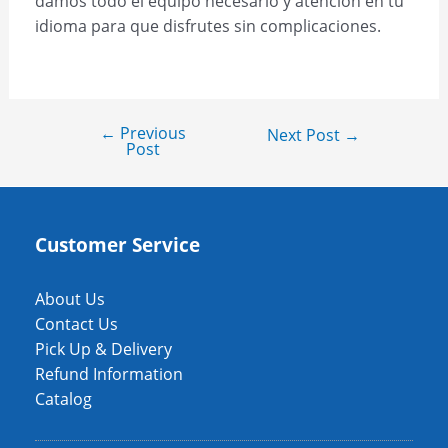
damos todo el equipo necesario y atención en tu
idioma para que disfrutes sin complicaciones.
←
Previous
Next Post
→
Post
Customer Service
About Us
Contact Us
Pick Up & Delivery
Refund Information
Catalog