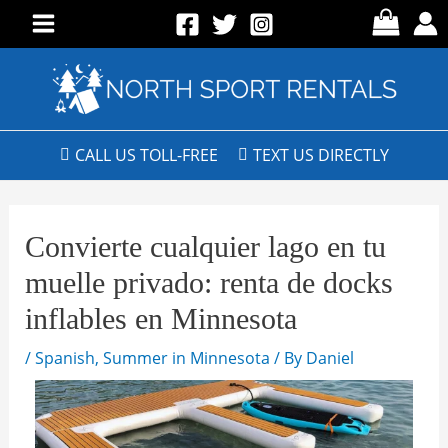
CALL US TOLL-FREE
TEXT US DIRECTLY
Convierte cualquier lago en tu
muelle privado: renta de docks
inflables en Minnesota
/
Spanish
,
Summer in Minnesota
/ By
Daniel