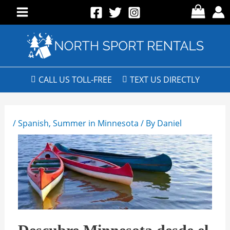
CALL US TOLL-FREE
TEXT US DIRECTLY
/
Spanish
,
Summer in Minnesota
/ By
Daniel