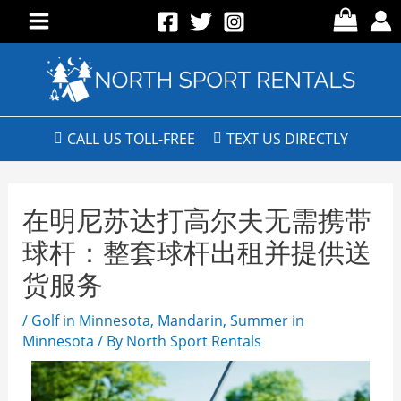
CALL US TOLL-FREE
TEXT US DIRECTLY
在明尼苏达打高尔夫无需携带
球杆：整套球杆出租并提供送
货服务
/
Golf in Minnesota
,
Mandarin
,
Summer in
Minnesota
/ By
North Sport Rentals