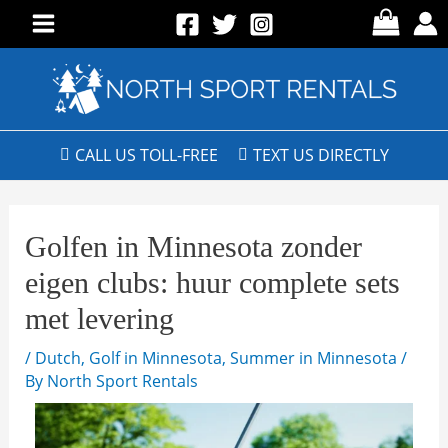
CALL US TOLL-FREE
TEXT US DIRECTLY
Golfen in Minnesota zonder
eigen clubs: huur complete sets
met levering
/
Dutch
,
Golf in Minnesota
,
Summer in Minnesota
/
By
North Sport Rentals