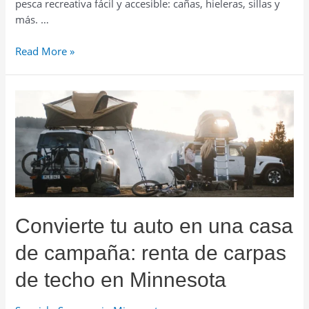
pesca recreativa fácil y accesible: cañas, hieleras, sillas y
más. …
Disfruta
Read More »
la
pesca
en
Minnesota
sin
complicaciones:
renta
de
equipo
completo
Convierte tu auto en una casa
de campaña: renta de carpas
de techo en Minnesota