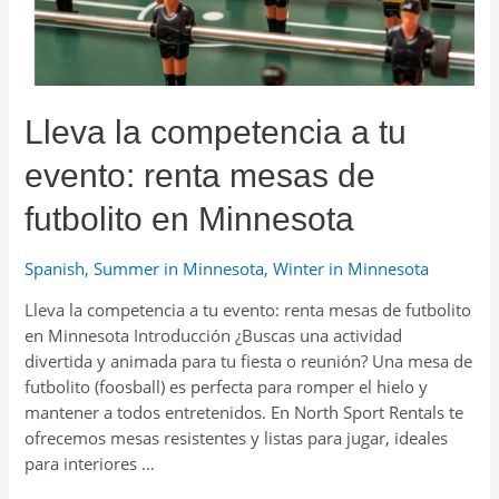
renta
de
greens
portátiles
para
Lleva la competencia a tu
putting
en
evento: renta mesas de
Minnesota
futbolito en Minnesota
Spanish
,
Summer in Minnesota
,
Winter in Minnesota
Lleva la competencia a tu evento: renta mesas de futbolito
en Minnesota Introducción ¿Buscas una actividad
divertida y animada para tu fiesta o reunión? Una mesa de
futbolito (foosball) es perfecta para romper el hielo y
mantener a todos entretenidos. En North Sport Rentals te
ofrecemos mesas resistentes y listas para jugar, ideales
para interiores …