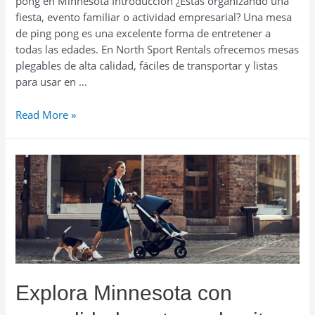
pong en Minnesota Introducción ¿Estás organizando una
fiesta, evento familiar o actividad empresarial? Una mesa
de ping pong es una excelente forma de entretener a
todas las edades. En North Sport Rentals ofrecemos mesas
plegables de alta calidad, fáciles de transportar y listas
para usar en …
Diversión
Read More »
asegurada
en
tu
evento:
renta
mesas
de
ping
pong
en
Explora Minnesota con
Minnesota