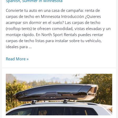
Spanish
,
Summer in Minnesota
Convierte tu auto en una casa de campaña: renta de
carpas de techo en Minnesota Introducción ¿Quieres
acampar sin dormir en el suelo? Las carpas de techo
(rooftop tents) te ofrecen comodidad, vistas elevadas y un
montaje rápido. En North Sport Rentals puedes rentar
carpas de techo listas para instalar sobre tu vehículo,
ideales para …
Convierte
Read More »
tu
auto
en
una
casa
de
campaña:
renta
de