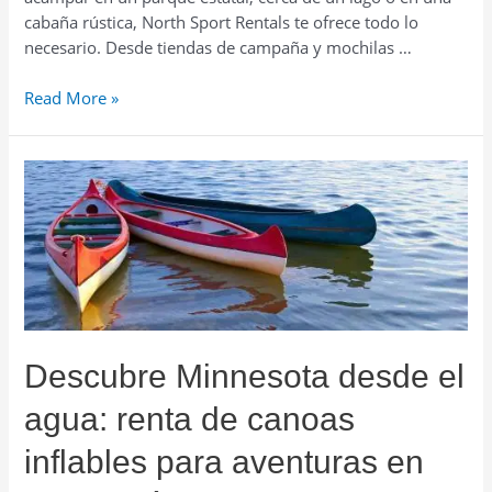
cabaña rústica, North Sport Rentals te ofrece todo lo
necesario. Desde tiendas de campaña y mochilas …
Escápate
Read More »
a
la
naturaleza
en
Minnesota:
renta
de
equipo
y
paquetes
Descubre Minnesota desde el
de
camping
agua: renta de canoas
familiares
inflables para aventuras en