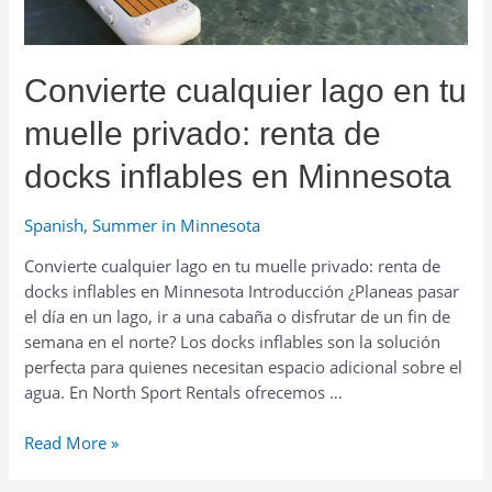
inflables
para
aventuras
Convierte cualquier lago en tu
en
lagos
muelle privado: renta de
y
ríos
docks inflables en Minnesota
Spanish
,
Summer in Minnesota
Convierte cualquier lago en tu muelle privado: renta de
docks inflables en Minnesota Introducción ¿Planeas pasar
el día en un lago, ir a una cabaña o disfrutar de un fin de
semana en el norte? Los docks inflables son la solución
perfecta para quienes necesitan espacio adicional sobre el
agua. En North Sport Rentals ofrecemos …
Convierte
Read More »
cualquier
lago