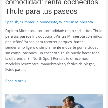
comodidad: renta cochecitos
Thule para tus paseos
Spanish
,
Summer in Minnesota
,
Winter in Minnesota
Explora Minnesota con comodidad: renta cochecitos Thule
para tus paseos Introducción ¿Visitas Minnesota con niños
pequeños? Ya sea para recorrer parques, hacer
senderismo ligero o simplemente moverte por la ciudad
sin complicaciones, un cochecito Thule puede hacer toda
la diferencia. En North Sport Rentals te ofrecemos
modelos resistentes, maniobrables y fáciles de plegar,
listos para …
Explora
Read More »
Minnesota
con
comodidad:
renta