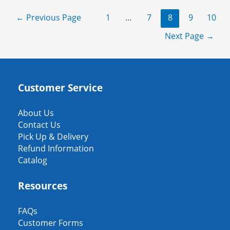
en
Posts
←
Previous Page
1
…
7
8
9
10
tu
pagination
muelle
Next Page
→
privado:
renta
de
docks
Customer Service
inflables
en
About Us
Minnesota
Contact Us
Pick Up & Delivery
Refund Information
Catalog
Resources
FAQs
Customer Forms