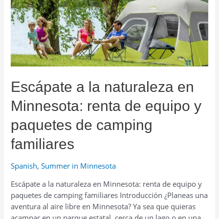
renta
un
Thule
cargo
box
en
Minnesota
Escápate a la naturaleza en
Minnesota: renta de equipo y
paquetes de camping
familiares
Spanish
,
Summer in Minnesota
Escápate a la naturaleza en Minnesota: renta de equipo y
paquetes de camping familiares Introducción ¿Planeas una
aventura al aire libre en Minnesota? Ya sea que quieras
acampar en un parque estatal, cerca de un lago o en una