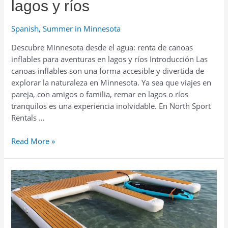
lagos y ríos
Spanish
,
Summer in Minnesota
Descubre Minnesota desde el agua: renta de canoas
inflables para aventuras en lagos y ríos Introducción Las
canoas inflables son una forma accesible y divertida de
explorar la naturaleza en Minnesota. Ya sea que viajes en
pareja, con amigos o familia, remar en lagos o ríos
tranquilos es una experiencia inolvidable. En North Sport
Rentals …
Descubre
Read More »
Minnesota
desde
el
agua:
renta
de
canoas