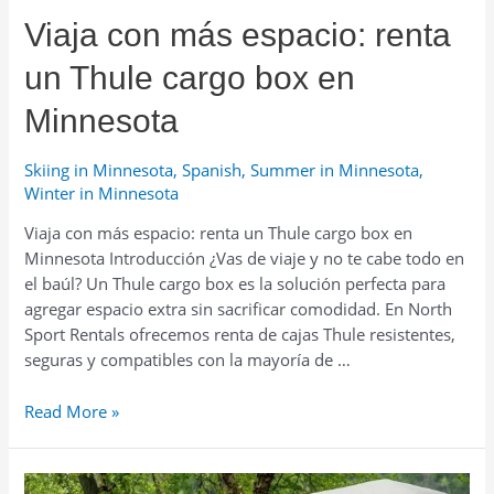
carpas
Viaja con más espacio: renta
de
techo
un Thule cargo box en
en
Minnesota
Minnesota
Skiing in Minnesota
,
Spanish
,
Summer in Minnesota
,
Winter in Minnesota
Viaja con más espacio: renta un Thule cargo box en
Minnesota Introducción ¿Vas de viaje y no te cabe todo en
el baúl? Un Thule cargo box es la solución perfecta para
agregar espacio extra sin sacrificar comodidad. En North
Sport Rentals ofrecemos renta de cajas Thule resistentes,
seguras y compatibles con la mayoría de …
Viaja
Read More »
con
más
espacio: