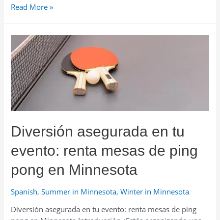
Lleva
Read More »
la
competencia
a
tu
evento:
renta
mesas
de
futbolito
en
Diversión asegurada en tu
Minnesota
evento: renta mesas de ping
pong en Minnesota
Spanish
,
Summer in Minnesota
,
Winter in Minnesota
Diversión asegurada en tu evento: renta mesas de ping